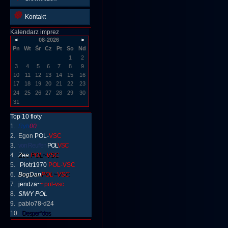
Kontakt
Top 10 floty
1.
Ryh
00
2. Egon
POL-
VSC
3.
von Reuffen
POL
VSC
4.
Zee
POL
~
VSC
5.
Piotr1970
POL
-VSC
6.
BogDan
POL
~
VSC
7.
jendza~
~pol-vsc
8.
SIWY
POL
9. pablo78-d24
10.
Desper^dos