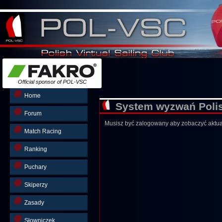
Official sponsor of POL-VSC
Home
System wyzwań Polish
Forum
Musisz być zalogowany aby zobaczyć aktua
Match Racing
Ranking
Puchary
Skiperzy
Zasady
Słowniczek