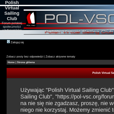
Polish
Virtual
Sailing
Club
Forum polskiej
społeczności
użytkowników
symulatorów
żeglarskich
Zaloguj się
Zobacz posty bez odpowiedzi
|
Zobacz aktywne tematy
Home
|
Strona główna
Polish Virtual S
Używając "Polish Virtual Sailing Club" 
Sailing Club", "https://pol-vsc.org/for
na nie się nie zgadzasz, proszę, nie w
niego nie korzystaj. Możemy zmienić t