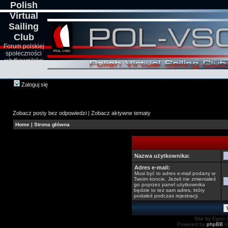
Polish
Virtual
Sailing
Club
Forum polskiej
społeczności
użytkowników
symulatorów
żeglarskich
Zaloguj się
Zobacz posty bez odpowiedzi
|
Zobacz aktywne tematy
Home
|
Strona główna
Nazwa użytkownika:
Adres e-mail:
Musi być to adres e-mail podany w
Twoim koncie. Jeżeli nie zmieniałeś
go poprzez panel użytkownika
będzie to tez sam adres, który
podałeś podczas rejestracji.
Site by Egon ©
Powered by
phpBB
©