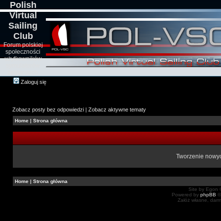
Polish
Virtual
Sailing
Club
Forum polskiej
społeczności
użytkowników
symulatorów
żeglarskich
Zaloguj się
Zobacz posty bez odpowiedzi
|
Zobacz aktywne tematy
Home
|
Strona główna
Tworzenie nowych
Home
|
Strona główna
Site by Egon ©
Powered by
phpBB
©
Załóż własne, dar