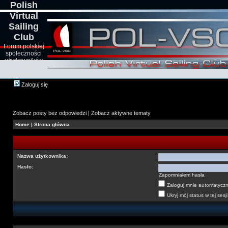
Polish
Virtual
Sailing
Club
Forum polskiej
społeczności
użytkowników
symulatorów
żeglarskich
Zaloguj się
Zobacz posty bez odpowiedzi
|
Zobacz aktywne tematy
Home
|
Strona główna
Nazwa użytkownika:
Hasło:
Zapomniałem hasła
Zaloguj mnie automatyczni
Ukryj mój status w tej sesji