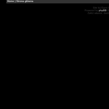
Home
|
Strona główna
Site by Egon ©
Powered by
phpBB
©
Załóż własne, dar