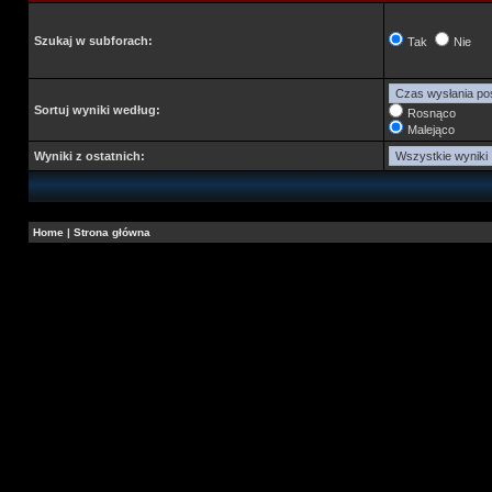
Szukaj w subforach:
Tak
Nie
Sortuj wyniki według:
Rosnąco
Malejąco
Wyniki z ostatnich:
Home
|
Strona główna