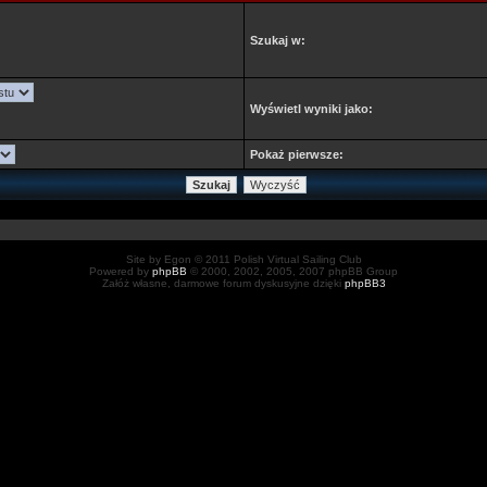
Szukaj w:
Wyświetl wyniki jako:
Pokaż pierwsze:
Site by Egon © 2011 Polish Virtual Sailing Club
Powered by
phpBB
© 2000, 2002, 2005, 2007 phpBB Group
Załóż własne, darmowe forum dyskusyjne dzięki
phpBB3