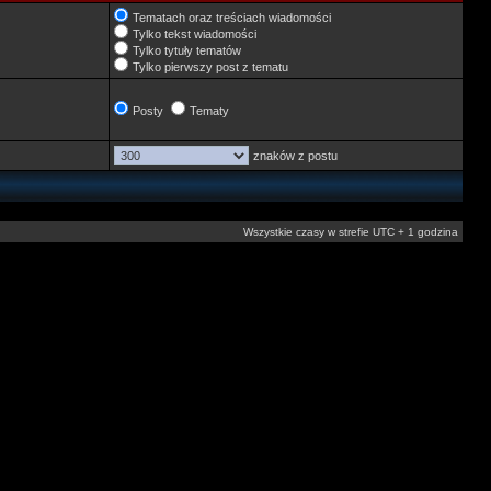
Tematach oraz treściach wiadomości
Tylko tekst wiadomości
Tylko tytuły tematów
Tylko pierwszy post z tematu
Posty
Tematy
znaków z postu
Wszystkie czasy w strefie UTC + 1 godzina