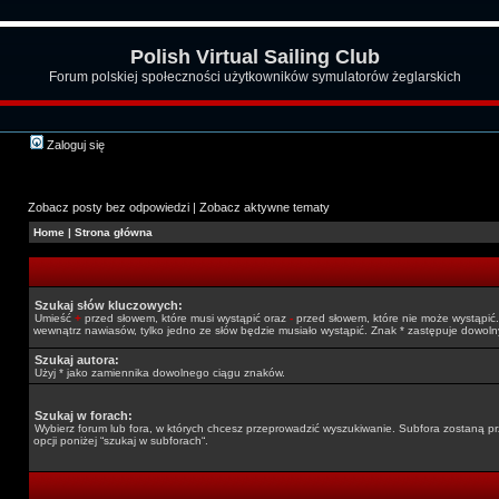
Polish Virtual Sailing Club
Forum polskiej społeczności użytkowników symulatorów żeglarskich
Zaloguj się
Zobacz posty bez odpowiedzi
|
Zobacz aktywne tematy
Home
|
Strona główna
Szukaj słów kluczowych:
Umieść
+
przed słowem, które musi wystąpić oraz
-
przed słowem, które nie może wystąpić. 
wewnątrz nawiasów, tylko jedno ze słów będzie musiało wystąpić. Znak * zastępuje dowoln
Szukaj autora:
Użyj * jako zamiennika dowolnego ciągu znaków.
Szukaj w forach:
Wybierz forum lub fora, w których chcesz przeprowadzić wyszukiwanie. Subfora zostaną pr
opcji poniżej “szukaj w subforach“.