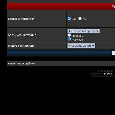
Op
Szukaj w subforach:
Tak
Nie
Sortuj wyniki według:
Rosnąco
Malejąco
Wyniki z ostatnich:
Home
|
Strona główna
Site by Egon ©
Powered by
phpBB
©
Załóż własne, dar