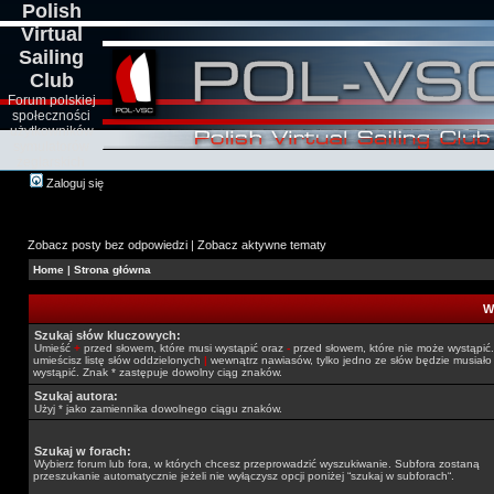
Polish
Virtual
Sailing
Club
Forum polskiej
społeczności
użytkowników
symulatorów
żeglarskich
Zaloguj się
Zobacz posty bez odpowiedzi
|
Zobacz aktywne tematy
Home
|
Strona główna
W
Szukaj słów kluczowych:
Umieść
+
przed słowem, które musi wystąpić oraz
-
przed słowem, które nie może wystąpić. 
umieścisz listę słów oddzielonych
|
wewnątrz nawiasów, tylko jedno ze słów będzie musiało
wystąpić. Znak * zastępuje dowolny ciąg znaków.
Szukaj autora:
Użyj * jako zamiennika dowolnego ciągu znaków.
Szukaj w forach:
Wybierz forum lub fora, w których chcesz przeprowadzić wyszukiwanie. Subfora zostaną
przeszukanie automatycznie jeżeli nie wyłączysz opcji poniżej “szukaj w subforach“.