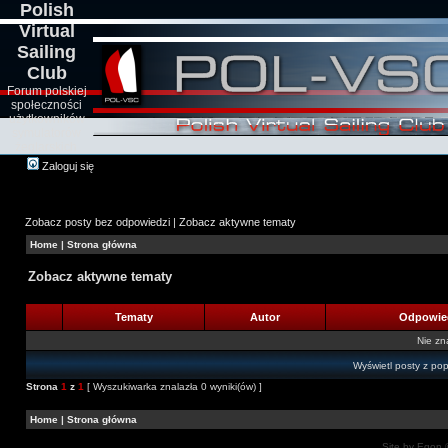
Polish
Virtual
Sailing
Club
Forum polskiej
społeczności
użytkowników
symulatorów
żeglarskich
Zaloguj się
Zobacz posty bez odpowiedzi
|
Zobacz aktywne tematy
Home
|
Strona główna
Zobacz aktywne tematy
Tematy
Autor
Odpowie
Nie zn
Wyświetl posty z pop
Strona
1
z
1
[ Wyszukiwarka znalazła 0 wyniki(ów) ]
Home
|
Strona główna
Site by Egon ©