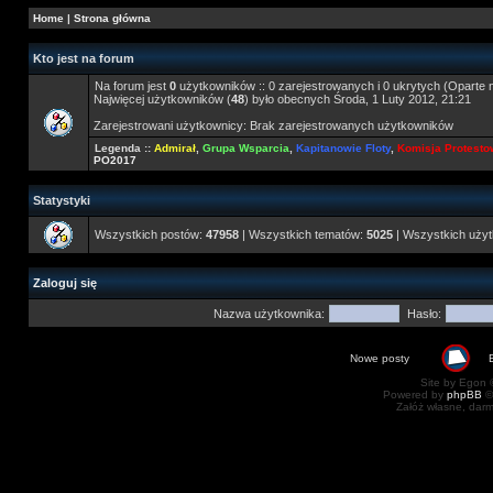
Home
|
Strona główna
Kto jest na forum
Na forum jest
0
użytkowników :: 0 zarejestrowanych i 0 ukrytych (Oparte 
Najwięcej użytkowników (
48
) było obecnych Środa, 1 Luty 2012, 21:21
Zarejestrowani użytkownicy: Brak zarejestrowanych użytkowników
Legenda ::
Admirał
,
Grupa Wsparcia
,
Kapitanowie Floty
,
Komisja Protest
PO2017
Statystyki
Wszystkich postów:
47958
| Wszystkich tematów:
5025
| Wszystkich uży
Zaloguj się
Nazwa użytkownika:
Hasło:
Nowe posty
Site by Egon ©
Powered by
phpBB
©
Załóż własne, dar