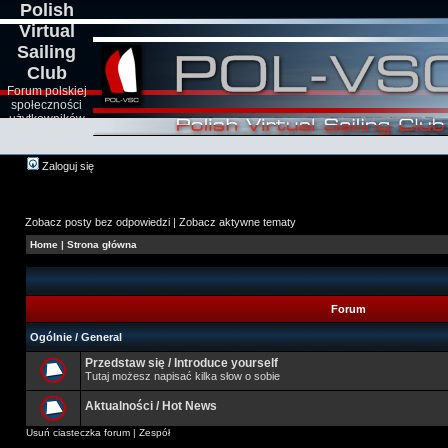
Polish
Virtual
Sailing
Club
Forum polskiej
społeczności
użytkowników
symulatorów
żeglarskich
Zaloguj się
Zobacz posty bez odpowiedzi
|
Zobacz aktywne tematy
Home
|
Strona główna
Forum
Ogólnie / General
Przedstaw się / Introduce yourself
Tutaj możesz napisać kilka słow o sobie
Aktualności / Hot News
Usuń ciasteczka forum
|
Zespół