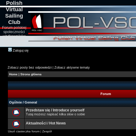
Polish
Virtual
Sailing
Club
Forum polskiej
społeczności
użytkowników
symulatorów
żeglarskich
Zaloguj się
Zobacz posty bez odpowiedzi
|
Zobacz aktywne tematy
Home
|
Strona główna
Forum
Ogólnie / General
Przedstaw się / Introduce yourself
Tutaj możesz napisać kilka słow o sobie
Aktualności / Hot News
Usuń ciasteczka forum
|
Zespół