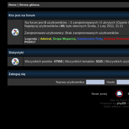
Home
|
Strona główna
Kto jest na forum
Na forum jest
0
użytkowników :: 0 zarejestrowanych i 0 ukrytych (Oparte 
Najwięcej użytkowników (
48
) było obecnych Środa, 1 Luty 2012, 21:21
Zarejestrowani użytkownicy: Brak zarejestrowanych użytkowników
Legenda ::
Admirał
,
Grupa Wsparcia
,
Kapitanowie Floty
,
Komisja Protest
PO2017
Statystyki
Wszystkich postów:
47958
| Wszystkich tematów:
5025
| Wszystkich uży
Zaloguj się
Nazwa użytkownika:
Hasło:
Nowe posty
Site by Egon ©
Powered by
phpBB
©
Załóż własne, dar