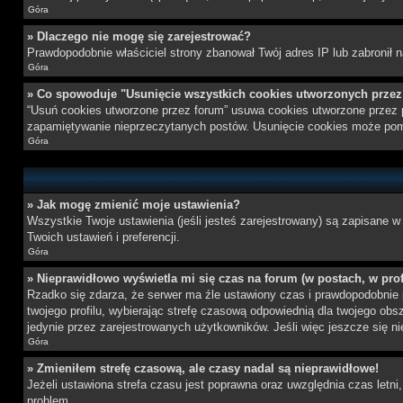
Góra
» Dlaczego nie mogę się zarejestrować?
Prawdopodobnie właściciel strony zbanował Twój adres IP lub zabronił n
Góra
» Co spowoduje "Usunięcie wszystkich cookies utworzonych prze
“Usuń cookies utworzone przez forum” usuwa cookies utworzone przez p
zapamiętywanie nieprzeczytanych postów. Usunięcie cookies może po
Góra
» Jak mogę zmienić moje ustawienia?
Wszystkie Twoje ustawienia (jeśli jesteś zarejestrowany) są zapisane w 
Twoich ustawień i preferencji.
Góra
» Nieprawidłowo wyświetla mi się czas na forum (w postach, w profi
Rzadko się zdarza, że serwer ma źle ustawiony czas i prawdopodobnie p
twojego profilu, wybierając strefę czasową odpowiednią dla twojego ob
jedynie przez zarejestrowanych użytkowników. Jeśli więc jeszcze się nie
Góra
» Zmieniłem strefę czasową, ale czasy nadal są nieprawidłowe!
Jeżeli ustawiona strefa czasu jest poprawna oraz uwzględnia czas letni
problem.