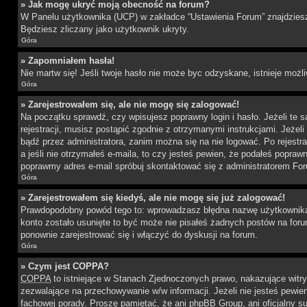
» Jak mogę ukryć moją obecność na forum?
W Panelu użytkownika (UCP) w zakładce “Ustawienia Forum” znajdziesz o
Będziesz zliczany jako użytkownik ukryty.
Góra
» Zapomniałem hasła!
Nie martw się! Jeśli twoje hasło nie może byc odzyskane, istnieje możli
Góra
» Zarejestrowałem się, ale nie mogę się zalogować!
Na początku sprawdź, czy wpisujesz poprawny login i hasło. Jeżeli te
rejestracji, musisz postąpić zgodnie z otrzymanymi instrukcjami. Jeże
bądź przez administratora, zanim można się na nie logować. Po rejestr
a jeśli nie otrzymałeś e-maila, to czy jesteś pewien, że podałeś popr
poprawmy adres e-mail spróbuj skontaktować się z administratorem Fo
Góra
» Zarejestrowałem się kiedyś, ale nie mogę się już zalogować!
Prawdopodobny powód tego to: wprowadzasz błędna nazwę użytkownika lub
konto zostało usunięte to być może nie pisałeś żadnych postów na for
ponownie zarejestrować się i włączyć do dyskusji na forum.
Góra
» Czym jest COPPA?
COPPA
to istniejące w Stanach Zjednoczonych prawo, nakazujące wit
zezwalające na przechowywanie w/w informacji. Jeżeli nie jesteś pewien,
fachowej porady. Proszę pamiętać, że ani phpBB Group, ani oficjalny su