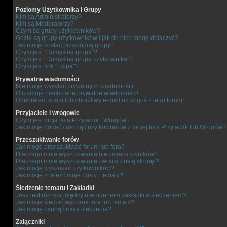
Poziomy Użytkownika i Grupy
Kim są Administratorzy?
Kim są Moderatorzy?
Czym są grupy użytkowników?
Gdzie są grupy użytkowników i jak do nich mogę dołączyć?
Jak mogę zostać przywódcą grupy?
Czym jest "Domyślna grupa"?
Czym jest "Domyślna grupa użytkownika"?
Czym jest link "Ekipa"?
Prywatne wiadomości
Nie mogę wysyłać prywatnych wiadomości!
Otrzymuję niechciane prywatne wiadomości!
Odebrałem spam lub obraźliwy e-mail od kogoś z tego forum!
Przyjaciele i wrogowie
Czym jest moja lista Przyjaciół i Wrogów?
Jak mogę dodać / usunąć użytkowników z mojej listy Przyjaciół lub Wrogów?
Przeszukiwanie forów
Jak mogę przeszukiwać forum lub fora?
Dlaczego moje wyszukiwanie nie zwraca wyników?
Dlaczego moje wyszukiwanie zwraca pustą stronę!?
Jak mogę wyszukać użytkowników?
Jak mogę znaleźć moje posty i tematy?
Śledzenie tematu i Zakładki
Jaka jest różnica między utworzeniem zakładki a śledzeniem?
Jak mogę śledzić wybrane fora lub tematy?
Jak mogę usunąć moje śledzenia?
Załączniki