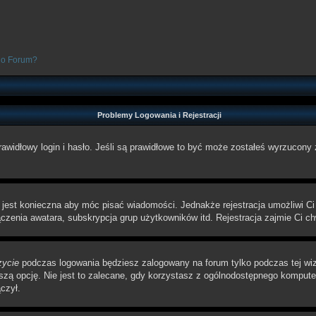
go Forum?
Problemy Logowania i Rejestracji
awidłowy login i hasło. Jeśli są prawidłowe to być może zostałeś wyrzucony 
a jest konieczna aby móc pisać wiadomości. Jednakże rejestracja umożliwi Ci
zenia awatara, subskrypcja grup użytkowników itd. Rejestracja zajmie Ci ch
zycie
podczas logowania będziesz zalogowany na forum tylko podczas tej wizy
pcję. Nie jest to zalecane, gdy korzystasz z ogólnodostępnego komputera, n
czył.