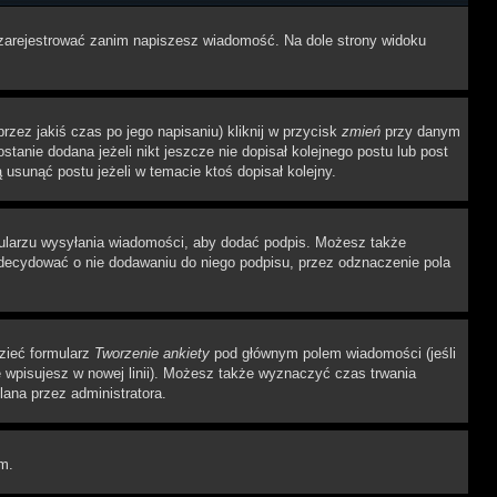
ę zarejestrować zanim napiszesz wiadomość. Na dole strony widoku
zez jakiś czas po jego napisaniu) kliknij w przycisk
zmień
przy danym
stanie dodana jeżeli nikt jeszcze nie dopisał kolejnego postu lub post
 usunąć postu jeżeli w temacie ktoś dopisał kolejny.
ularzu wysyłania wiadomości, aby dodać podpis. Możesz także
ecydować o nie dodawaniu do niego podpisu, przez odznaczenie pola
dzieć formularz
Tworzenie ankiety
pod głównym polem wiadomości (jeśli
ę wpisujesz w nowej linii). Możesz także wyznaczyć czas trwania
lana przez administratora.
um.