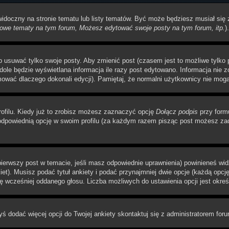
 widoczny na stronie tematu lub listy tematów. Być może będziesz musiał si
we tematy na tym forum, Możesz edytować swoje posty na tym forum, itp.
).
usuwać tylko swoje posty. Aby zmienić post (czasem jest to możliwe tylko pr
dole będzie wyświetlana informacja ile razy post edytowano. Informacja nie zo
mować dlaczego dokonali edycji). Pamiętaj, że normalni użytkownicy nie mogą
ofilu. Kiedy już to zrobisz możesz zaznaczyć opcję
Dołącz podpis
przy form
dpowiednią opcję w swoim profilu (za każdym razem pisząc post możesz zad
 pierwszy post w temacie, jeśli masz odpowiednie uprawnienia) powinieneś wi
et). Musisz podać tytuł ankiety i podać przynajmniej dwie opcje (każdą opcj
ę wcześniej oddanego głosu. Liczba możliwych do ustawienia opcji jest okreś
byś dodać więcej opcji do Twojej ankiety skontaktuj się z administratorem for