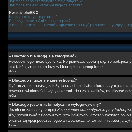
Jak mogę odnaleźć wszystkie moje załączniki?
Jak mogę znaleźć wszystkie moje załączniki?
Kwestie phpBB 3
Kto napisał skrypt tego forum?
Dlaczego funkcja X nie jest dostępna?
Z kim mam się skontaktować w sprawach nadużyć prawnych dotyczących te
» Dlaczego nie mogę się zalogować?
Powodów tego może być kilka. Po pierwsze, upewnij się, że podajesz pr
jest także, że problem leży w błędnej konfiguracji forum.
Góra
» Dlaczego muszę się zarejestrować?
Być może nie musisz, zależy to od administratora forum czy rejestracj
prywatne wiadomości, wysyłanie maili do użytkowników, możliwość dołąc
Góra
» Dlaczego jestem automatycznie wylogowywany?
Jeżeli nie zaznaczysz opcji
Zaloguj mnie automatycznie przy każdej wi
Aby pozostawać zalogowanym przy kolejnych wizytach zaznacz powyższą o
widzisz tej opcji podczas logowania oznacza to, że administrator ją wyłą
Góra