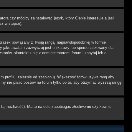
tora czy mógłby zainstalować język, który Ciebie interesuje a jeśli
sz w stopce).
brazek powiązany z Twoją rangą, najprawdopodobniej w formie
y jako awatar i zazwyczaj jest unikatowy lub spersonalizowany dla
rów, skontaktuj się z administratorami forum i zapytaj ich o
im profilu, zależnie od szablonu). Większość forów używa rang aby
simy nie pisać postów na forum tylko po to, aby otrzymać wyższą rangę.
ł tą możliwość). Ma to na celu zapobiegać złośliwemu użytkowniu