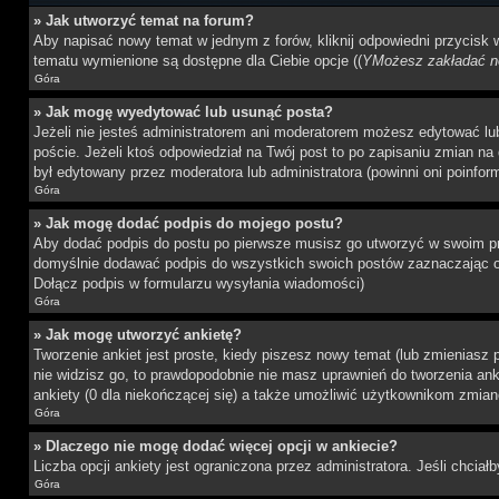
» Jak utworzyć temat na forum?
Aby napisać nowy temat w jednym z forów, kliknij odpowiedni przycisk
tematu wymienione są dostępne dla Ciebie opcje ((
YMożesz zakładać no
Góra
» Jak mogę wyedytować lub usunąć posta?
Jeżeli nie jesteś administratorem ani moderatorem możesz edytować lub 
poście. Jeżeli ktoś odpowiedział na Twój post to po zapisaniu zmian na 
był edytowany przez moderatora lub administratora (powinni oni poinfor
Góra
» Jak mogę dodać podpis do mojego postu?
Aby dodać podpis do postu po pierwsze musisz go utworzyć w swoim pr
domyślnie dodawać podpis do wszystkich swoich postów zaznaczając o
Dołącz podpis w formularzu wysyłania wiadomości)
Góra
» Jak mogę utworzyć ankietę?
Tworzenie ankiet jest proste, kiedy piszesz nowy temat (lub zmieniasz
nie widzisz go, to prawdopodobnie nie masz uprawnień do tworzenia anki
ankiety (0 dla niekończącej się) a także umożliwić użytkownikom zmian
Góra
» Dlaczego nie mogę dodać więcej opcji w ankiecie?
Liczba opcji ankiety jest ograniczona przez administratora. Jeśli chciał
Góra