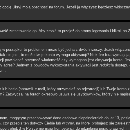
pcję Ukryj moją obecność na forum. Jeżeli ją włączysz będziesz widoczny na
wość zresetowania go. Aby zrobić to przejdź do strony logowania i kliknij na
Z
 są w porządku, to problemem może być jedna z dwóch rzeczy. Jeżeli włączon
li tak nie jest, to może twoje konto wymaga aktywacji? Niektóre fora wymag
acji powinieneś otrzymać wiadomość czy wymagana jest aktywacja konta. Jeże
awny adres? Jednym z powodów wykorzystania aktywacji jest
redukcja
dostępu d
rum.
 hasło (sprawdź e-mail, który otrzymałeś po rejestracji) lub Twoje konto zo
um? Zazwyczaj na forach okresowo usuwa się użytkowników, którzy nie napis
rynom, mogącym przechowywać dane osobowe niepełnoletnich do lat 13, posi
 czy przepis ten dotyczy Ciebie lub witryny, na której próbujesz się zarejest
pport phpBB w Polsce nie mają kompetencji do udzielania porad prawnych i ni