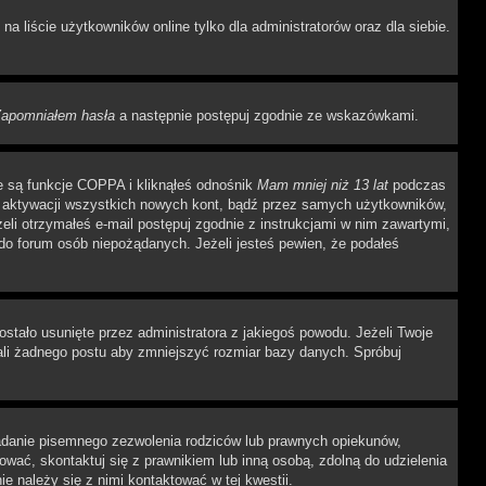
 liście użytkowników online tylko dla administratorów oraz dla siebie.
apomniałem hasła
a następnie postępuj zgodnie ze wskazówkami.
e są funkcje COPPA i kliknąłeś odnośnik
Mam mniej niż 13 lat
podczas
ają aktywacji wszystkich nowych kont, bądź przez samych użytkowników,
li otrzymałeś e-mail postępuj zgodnie z instrukcjami w nim zawartymi,
o forum osób niepożądanych. Jeżeli jesteś pewien, że podałeś
stało usunięte przez administratora z jakiegoś powodu. Jeżeli Twoje
ali żadnego postu aby zmniejszyć rozmiar bazy danych. Spróbuj
adanie pisemnego zezwolenia rodziców lub prawnych opiekunów,
rować, skontaktuj się z prawnikiem lub inną osobą, zdolną do udzielenia
e należy się z nimi kontaktować w tej kwestii.