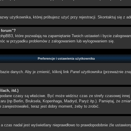
azwy użytkownika, której próbujesz użyć przy rejestracji. Skontaktuj się z 
z forum"?
hpBB3, które pozwalają na zapamiętanie Twoich ustawień i bycie zalogowanym
móc w przypadku problemów z zalogowaniem lub wylogowaniem się.
Preferencje i ustawienia użytkownika
bazie danych. Aby je zmienić, kliknij link
Panel użytkownika
(przeważnie znaj
lach, itd.)
odane czasy są właściwe. Być może widzisz czas ze strefy czasowej innej ni
szaru (np Berlin, Bruksela, Kopenhaga, Madryd, Paryż itp.). Pamiętaj, że zm
 zarejestrowałeś, teraz jest dobry moment, żeby to zrobić.
, a czas nadal jest wyświetlany nieprawdłowo to prawdopodobnie źle ustawiony