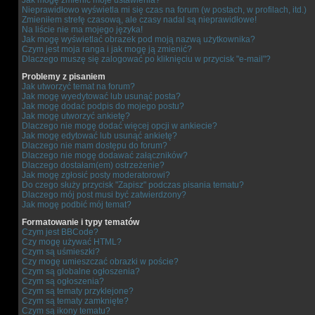
Jak mogę zmienić moje ustawienia?
Nieprawidłowo wyświetla mi się czas na forum (w postach, w profilach, itd.)
Zmieniłem strefę czasową, ale czasy nadal są nieprawidłowe!
Na liście nie ma mojego języka!
Jak mogę wyświetlać obrazek pod moją nazwą użytkownika?
Czym jest moja ranga i jak mogę ją zmienić?
Dlaczego muszę się zalogować po kliknięciu w przycisk "e-mail"?
Problemy z pisaniem
Jak utworzyć temat na forum?
Jak mogę wyedytować lub usunąć posta?
Jak mogę dodać podpis do mojego postu?
Jak mogę utworzyć ankietę?
Dlaczego nie mogę dodać więcej opcji w ankiecie?
Jak mogę edytować lub usunąć ankietę?
Dlaczego nie mam dostępu do forum?
Dlaczego nie mogę dodawać załączników?
Dlaczego dostałam(em) ostrzeżenie?
Jak mogę zgłosić posty moderatorowi?
Do czego służy przycisk "Zapisz" podczas pisania tematu?
Dlaczego mój post musi być zatwierdzony?
Jak mogę podbić mój temat?
Formatowanie i typy tematów
Czym jest BBCode?
Czy mogę używać HTML?
Czym są uśmieszki?
Czy mogę umieszczać obrazki w poście?
Czym są globalne ogłoszenia?
Czym są ogłoszenia?
Czym są tematy przyklejone?
Czym są tematy zamknięte?
Czym są ikony tematu?