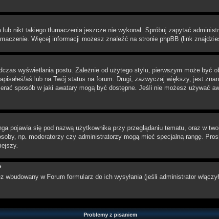
lub nikt takiego tłumaczenia jeszcze nie wykonał. Spróbuj zapytać administra
maczenie. Więcej informacji możesz znaleźć na stronie phpBB (link znajdzie
dczas wyświetlania postu. Zależnie od użytego stylu, pierwszym może być o
pisałeś/aś lub na Twój status na forum. Drugi, zazwyczaj większy, jest znan
rać sposób w jaki awatary mogą być dostępne. Jeśli nie możesz używać awata
nga pojawia się pod nazwą użytkownika przy przeglądaniu tematu, oraz w two
 osoby, np. moderatorzy czy administratorzy mogą mieć specjalną rangę. Pro
iejszy.
?
z wbudowany w Forum formularz do ich wysyłania (jeśli administrator włączy
Problemy z pisaniem