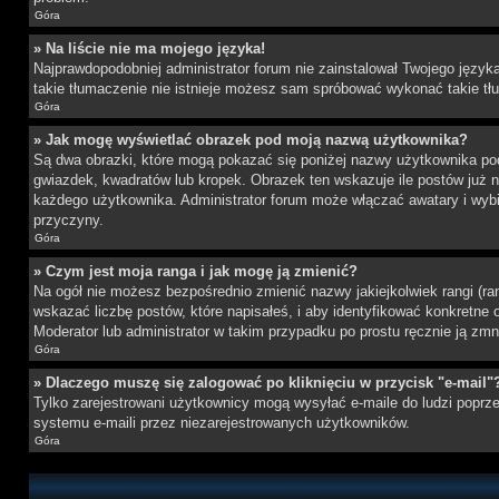
Góra
» Na liście nie ma mojego języka!
Najprawdopodobniej administrator forum nie zainstalował Twojego języka 
takie tłumaczenie nie istnieje możesz sam spróbować wykonać takie tłu
Góra
» Jak mogę wyświetlać obrazek pod moją nazwą użytkownika?
Są dwa obrazki, które mogą pokazać się poniżej nazwy użytkownika po
gwiazdek, kwadratów lub kropek. Obrazek ten wskazuje ile postów już na
każdego użytkownika. Administrator forum może włączać awatary i wybie
przyczyny.
Góra
» Czym jest moja ranga i jak mogę ją zmienić?
Na ogół nie możesz bezpośrednio zmienić nazwy jakiejkolwiek rangi (ra
wskazać liczbę postów, które napisałeś, i aby identyfikować konkretne
Moderator lub administrator w takim przypadku po prostu ręcznie ją zmn
Góra
» Dlaczego muszę się zalogować po kliknięciu w przycisk "e-mail"
Tylko zarejestrowani użytkownicy mogą wysyłać e-maile do ludzi poprze
systemu e-maili przez niezarejestrowanych użytkowników.
Góra