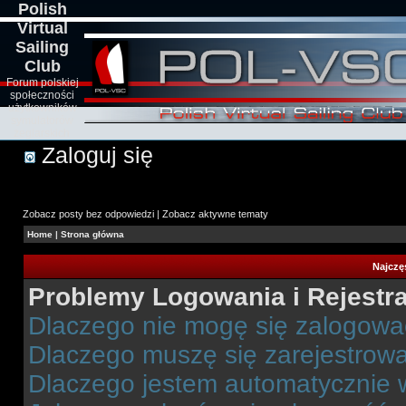
Polish
Virtual
Sailing
Club
Forum polskiej
społeczności
użytkowników
symulatorów
żeglarskich
Zaloguj się
Zobacz posty bez odpowiedzi
|
Zobacz aktywne tematy
Home
|
Strona główna
Najczę
Problemy Logowania i Rejestra
Dlaczego nie mogę się zalogow
Dlaczego muszę się zarejestrow
Dlaczego jestem automatycznie