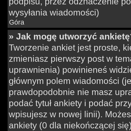
podpisu, przez odznaczenie po
wysyłania wiadomości)
Góra
» Jak mogę utworzyć ankietę
Tworzenie ankiet jest proste, k
zmieniasz pierwszy post w tem
uprawnienia) powinieneś widzi
głównym polem wiadomości (jeśl
prawdopodobnie nie masz upraw
podać tytuł ankiety i podać pr
wpisujesz w nowej linii). Może
ankiety (0 dla niekończącej si