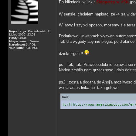
Po kliknieciu w link :
Skipperzy w VSK
(po
W sensie, chcialem napisac, ze -> sa w 
W latwy i szybki sposob, mozemy sie teraz 
Rejestracja:
Poniedziałek, 13
Lipiec 2009, 23:53
Dodatkowo, w watkach wyzwan automatyczni
Posty:
4036
Tak dla wygody aby nie biegac po drabince
Miejscowość:
Wawa
Narodowość:
POL
VSK klub:
POL-VSC
dzieki Egon !!
ps : Tak, tak. Prawdopodobnie pojawia sie r
Nadeo zrobilo nam grzecznosc i dalo doste
ps2 : zostala dodana do Ahoj'a mozliwosc 
wpisz adres linka np. tak i gotowe
Kod:
[url]http://www.americascup.com/en