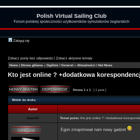
Polish Virtual Sailing Club
Forum polskiej społeczności użytkowników symulatorów żeglarskich
Zaloguj się
Zobacz posty bez odpowiedzi
|
Zobacz aktywne tematy
Home
|
Strona główna
»
Ogólnie / General
»
Aktualności / Hot News
Kto jest online ? +dodatkowa koresponden
Strona
1
z
1
[ 1 post ]
Widok do druku
Autor
StormIX
Temat postu:
Kto jest online ? +dodatkowa korespond
Egon zmajstrowal nam nowy gadzet