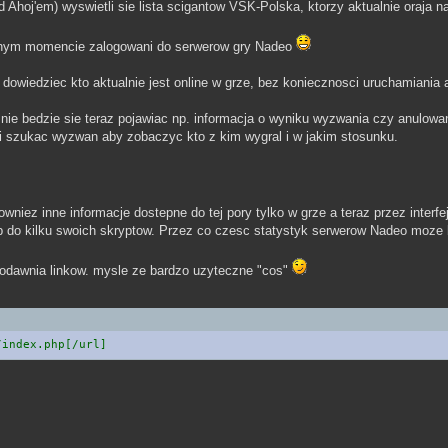
d Ahoj'em) wyswietli sie lista scigantow VSK-Polska, ktorzy aktualnie oraja na
danym momencie zalogowani do serwerow gry Nadeo
dowiedziec kto aktualnie jest online w grze, bez koniecznosci uruchamiania 
e bedzie sie teraz pojawiac np. informacja o wyniku wyzwania czy anulowan
 i szukac wyzwan aby zobaczyc kto z kim wygral i w jakim stosunku.
owniez inne informacje dostepne do tej pory tylko w grze a teraz przez inter
p do kilku swoich skryptow. Przez co czesc statystyk serwerow Nadeo moze 
dodawnia linkow. mysle ze bardzo uzyteczne "cos"
/index.php[/url]