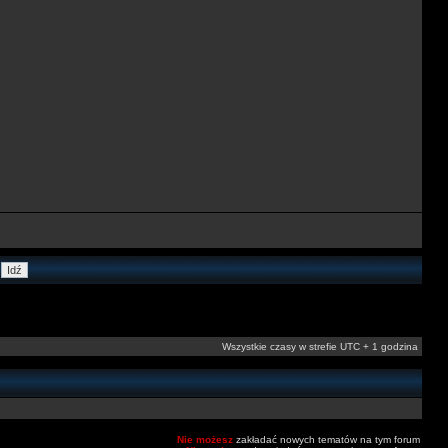
Wszystkie czasy w strefie UTC + 1 godzina
Nie możesz
zakładać nowych tematów na tym forum