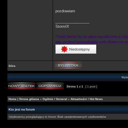
pozdrawiam
_________________
StormIX
"I will never try to steer myself into a si
any protest immediately cuts down on my 
Góra
Wyśw
Strona
1
z
1
[ 1 post ]
Home
|
Strona główna
»
Ogólnie / General
»
Aktualności / Hot News
Kto jest na forum
Użytkownicy przeglądający to forum: Brak zarejestrowanych użytkowników