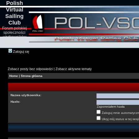
Polish
Virtual
Sailing
Club
Forum polskiej
społeczności
użytkowników
symulatorów
żeglarskich
Zaloguj się
Zobacz posty bez odpowiedzi
|
Zobacz aktywne tematy
Home
|
Strona główna
Nazwa użytkownika:
Hasło:
Zapomniałem hasła
Zaloguj mnie automatyczni
Ukryj mój status w tej sesji