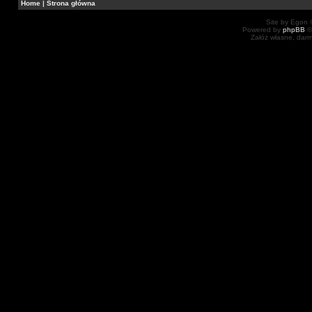
Home
|
Strona główna
Site by Egon ©
Powered by
phpBB
©
Załóż własne, dar