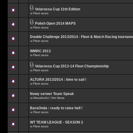
Velarossa Cup 11th Edition
w
Fleet races
Polish Open 2014 MAPS
w
Fleet races
Double Challenge 2013/2014 - Fleet & Match Racing tournam
w
Fleet races
WMRC 2013
w
Fleet races
Velarossa Cup 2013-14 Fleet Championship
w
Fleet races
ALTURA 2013/2014 : time to sail !
w
Fleet races
Nowy serwer Team Speak
w
Aktualności / Hot News
BaraOnda : ready to raise hell !
w
Fleet races
WT TEAM LEAGUE - SEASON 2
w
Fleet races