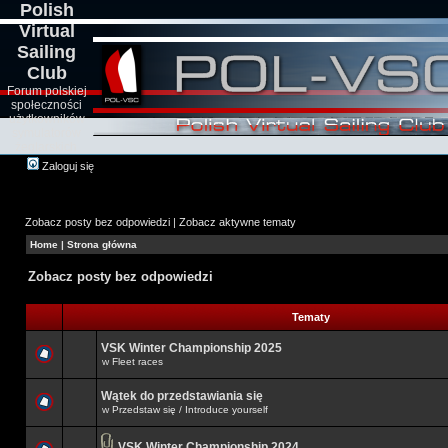
Polish
Virtual
Sailing
Club
Forum polskiej
społeczności
użytkowników
symulatorów
żeglarskich
Zaloguj się
Zobacz posty bez odpowiedzi
|
Zobacz aktywne tematy
Home
|
Strona główna
Zobacz posty bez odpowiedzi
Tematy
VSK Winter Championship 2025
w
Fleet races
Wątek do przedstawiania się
w
Przedstaw się / Introduce yourself
VSK Winter Championship 2024