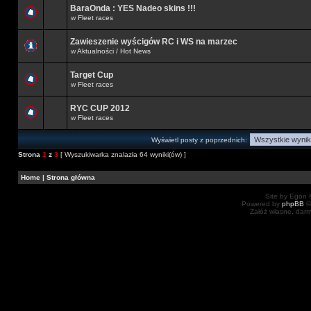
BaraOnda : YES Nadeo skins !!!
w
Fleet races
Zawieszenie wyścigów RC i WS na marzec
w
Aktualności / Hot News
Target Cup
w
Fleet races
RYC CUP 2012
w
Fleet races
Wyświetl posty z poprzednich:
Strona
1
z
3
[ Wyszukiwarka znalazła 64 wyniki(ów) ]
Home
|
Strona główna
Site by Egon ©
Powered by
phpBB
©
Załóż własne, dar