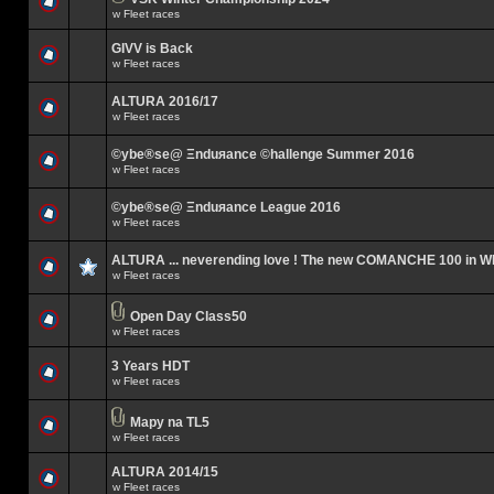
w
Fleet races
GIVV is Back
w
Fleet races
ALTURA 2016/17
w
Fleet races
©ybe®se@ Ξnduяance ©hallenge Summer 2016
w
Fleet races
©ybe®se@ Ξnduяance League 2016
w
Fleet races
ALTURA ... neverending love ! The new COMANCHE 100 in 
w
Fleet races
Open Day Class50
w
Fleet races
3 Years HDT
w
Fleet races
Mapy na TL5
w
Fleet races
ALTURA 2014/15
w
Fleet races