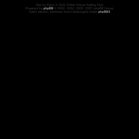
Site by Egon © 2011 Polish Virtual Sailing Club
Powered by
phpBB
© 2000, 2002, 2005, 2007 phpBB Group
Załóż własne, darmowe forum dyskusyjne dzięki
phpBB3