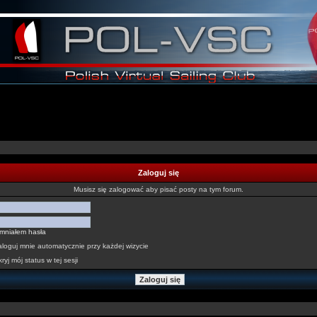
Zaloguj się
Musisz się zalogować aby pisać posty na tym forum.
mniałem hasła
aloguj mnie automatycznie przy każdej wizycie
ryj mój status w tej sesji