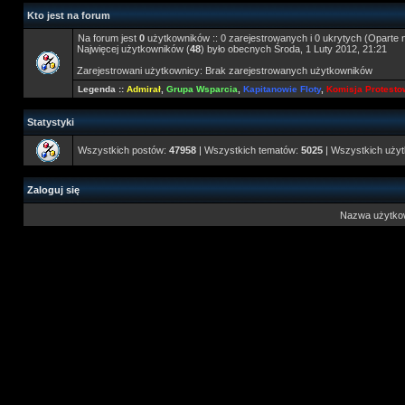
Kto jest na forum
Na forum jest
0
użytkowników :: 0 zarejestrowanych i 0 ukrytych (Oparte 
Najwięcej użytkowników (
48
) było obecnych Środa, 1 Luty 2012, 21:21
Zarejestrowani użytkownicy: Brak zarejestrowanych użytkowników
Legenda ::
Admirał
,
Grupa Wsparcia
,
Kapitanowie Floty
,
Komisja Protest
Statystyki
Wszystkich postów:
47958
| Wszystkich tematów:
5025
| Wszystkich uży
Zaloguj się
Nazwa użytko