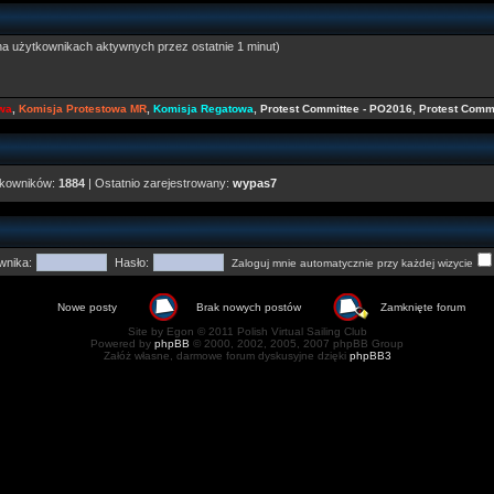
na użytkownikach aktywnych przez ostatnie 1 minut)
owa
,
Komisja Protestowa MR
,
Komisja Regatowa
,
Protest Committee - PO2016
,
Protest Comm
tkowników:
1884
| Ostatnio zarejestrowany:
wypas7
wnika:
Hasło:
Zaloguj mnie automatycznie przy każdej wizycie
Nowe posty
Brak nowych postów
Zamknięte forum
Site by Egon © 2011 Polish Virtual Sailing Club
Powered by
phpBB
© 2000, 2002, 2005, 2007 phpBB Group
Załóż własne, darmowe forum dyskusyjne dzięki
phpBB3